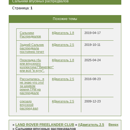
Сальники впускных распредвалов
Страница:
1
Похожие темы
Сальники
#Двигатель 1.8
2019-04-17
Распредвалов
Задний Сальник
#Двигатель 2.5
2019-10-11
распредвала
постоянно течет
Прокладка гбц
#Двигатель 1.8
2025-04-24
или впускного
коллектора?"Винегрет"
или всё "в кучу".
Рассыпалась.. я
#Двигатель 2.5
2016-08-23
не знаю что это!
за шкивом
ремня ГРМ на
распредвале
срезало
#Двигатель 2.5
2009-12-23
впускной
распред.вал
Вверх
»
LAND ROVER FREELANDER CLUB
»
#Двигатель 2.5
»
Сальники впускных распредвалов