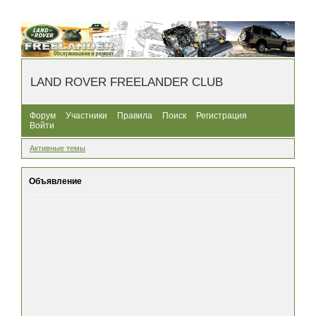
LAND ROVER FREELANDER CLUB
Форум
Участники
Правила
Поиск
Регистрация
Войти
Активные темы
Объявление