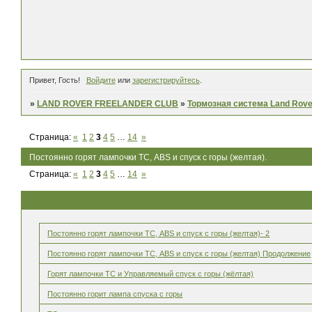
Привет, Гость!
Войдите
или
зарегистрируйтесь
.
»
LAND ROVER FREELANDER CLUB
»
Тормозная система Land Rove
Страница:
«
1
2
3
4
5
…
14
»
Постоянно горят лампочки ТС, ABS и спуск с горы (желтая).
Страница:
«
1
2
3
4
5
…
14
»
Постоянно горят лампочки ТС, ABS и спуск с горы (желтая)- 2
Постоянно горят лампочки ТС, ABS и спуск с горы (желтая) Продолжение
Горят лампочки ТС и Управляемый спуск с горы (жёлтая)
Постоянно горит лампа спуска с горы