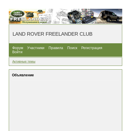
LAND ROVER FREELANDER CLUB
Форум
Участники
Правила
Поиск
Регистрация
Войти
Активные темы
Объявление