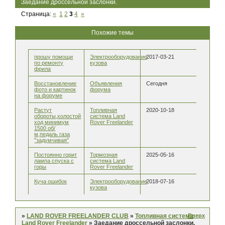
Заедание дроссельной заслонки.
Страница:
«
1
2
3
4
»
Похожие темы
прошу помощи
Электрооборудование
2017-03-21
по ремонту
кузова
фрила
Восстановление
Объявления
Сегодня
фото и картинок
форума
на форуме
Растут
Топливная
2020-10-18
обороты,холостой
система Land
ход минимум
Rover Freelander
1500 об/
м,педаль газа
"задумчивая"
Постоянно горит
Тормозная
2025-05-16
лампа спуска с
система Land
горы
Rover Freelander
Куча ошибок
Электрооборудование
2018-07-16
кузова
Вверх
»
LAND ROVER FREELANDER CLUB
»
Топливная система
Land Rover Freelander
»
Заедание дроссельной заслонки.