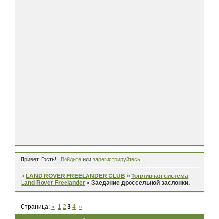
Привет, Гость!
Войдите
или
зарегистрируйтесь
.
»
LAND ROVER FREELANDER CLUB
»
Топливная система
Land Rover Freelander
»
Заедание дроссельной заслонки.
Страница:
«
1
2
3
4
»