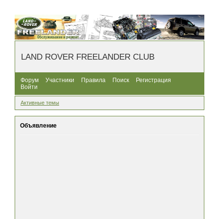
LAND ROVER FREELANDER CLUB
Форум
Участники
Правила
Поиск
Регистрация
Войти
Активные темы
Объявление