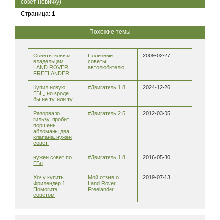
совет новичку)
Страница:
1
Похожие темы
Советы новым
Полезные
2009-02-27
владельцам
советы
LAND ROVER
автолюбителю
FREELANDER
Купил новую
#Двигатель 1.8
2024-12-26
ГБЦ, но вроде
бы не ту, или ту
Разорвало
#Двигатель 2.5
2012-03-05
гильзу. пробит
поршень.
абломаны два
клапана. нужен
совет.
нужен совет по
#Двигатель 1.8
2016-05-30
ГБц
Хочу купить
Мой отзыв о
2019-07-13
Фрилендер 1.
Land Rover
Помогите
Freelander
советом