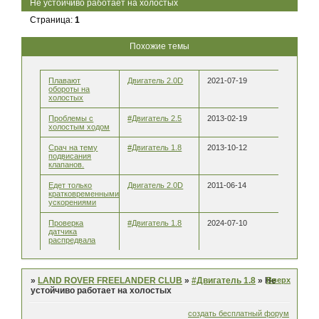
Не устойчиво работает на холостых
Страница:
1
Похожие темы
Плавают
Двигатель 2.0D
2021-07-19
обороты на
холостых
Проблемы с
#Двигатель 2.5
2013-02-19
холостым ходом
Срач на тему
#Двигатель 1.8
2013-10-12
подвисания
клапанов.
Едет только
Двигатель 2.0D
2011-06-14
кратковременными
ускорениями
Проверка
#Двигатель 1.8
2024-07-10
датчика
распредвала
Вверх
»
LAND ROVER FREELANDER CLUB
»
#Двигатель 1.8
»
Не
устойчиво работает на холостых
создать бесплатный форум